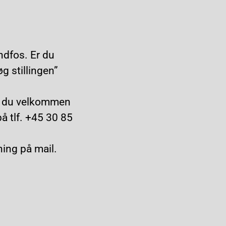
ndfos. Er du
g stillingen”
er du velkommen
på tlf. +45 30 85
ing på mail.