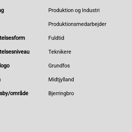
ng
Produktion og Industri
Produktionsmedarbejder
telsesform
Fuldtid
telsesniveau
Teknikere
logo
Grundfos
n
Midtjylland
dsby/område
Bjerringbro