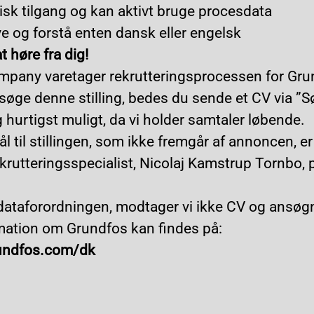
isk tilgang og kan aktivt bruge procesdata
ve og forstå enten dansk eller engelsk
at høre fra dig!
mpany varetager rekrutteringsprocessen for Gru
t søge denne stilling, bedes du sende et CV via ”Sø
hurtigst muligt, da vi holder samtaler løbende.
l til stillingen, som ikke fremgår af annoncen, 
rekrutteringsspecialist, Nicolaj Kamstrup Tornbo, 
ataforordningen, modtager vi ikke CV og ansøgn
rmation om Grundfos kan findes på:
undfos.com/dk