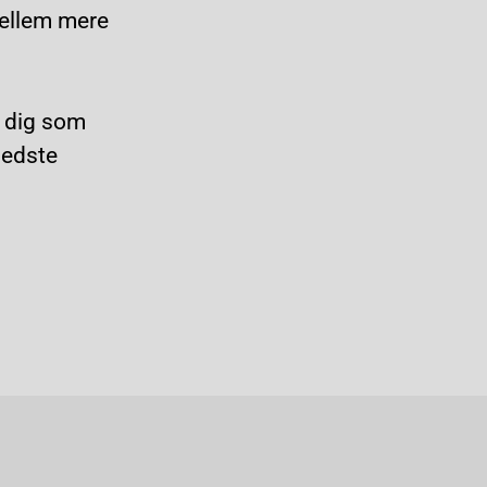
mellem mere
t dig som
bedste