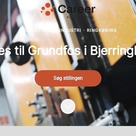
PRODUKTION OG INDUSTRI
·
RINGKØBING
s til Grundfos i Bjerrin
Søg stillingen