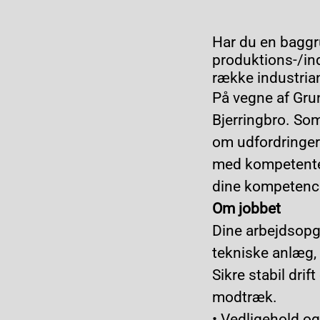
Har du en baggr
produktions-/in
række industria
På vegne af Grun
Bjerringbro. So
om udfordringe
med kompetente 
dine kompetenc
Om jobbet
Dine arbejdsopgav
tekniske anlæg, 
Sikre stabil dri
modtræk.
•
Vedligehold og