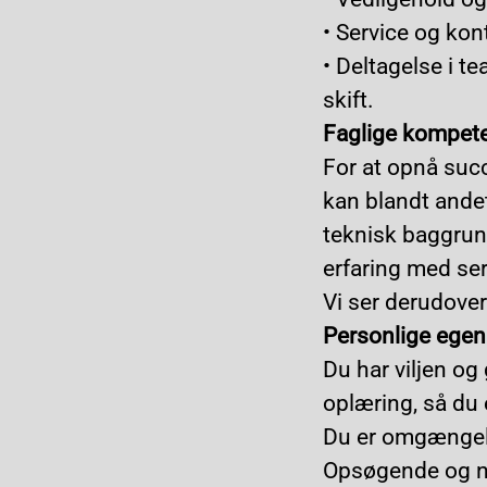
•
Service og kon
•
Deltagelse i te
skift.
Faglige kompet
For at opnå succ
kan blandt andet
teknisk baggrund
erfaring med ser
Vi ser derudover
Personlige ege
Du har viljen og
oplæring, så du 
Du er omgænge
Opsøgende og n