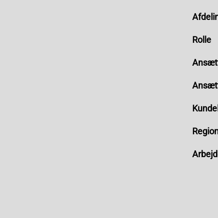
Afdeli
Rolle
Ansæt
Ansæt
Kunde
Regio
Arbej