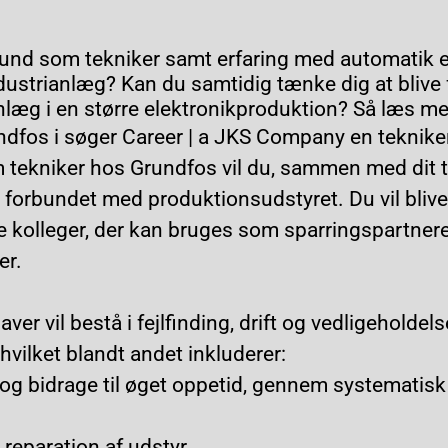
und som tekniker samt erfaring med automatik e
dustrianlæg? Kan du samtidig tænke dig at blive 
nlæg i en større elektronikproduktion? Så læs me
dfos i søger Career | a JKS Company en tekniker 
m tekniker hos Grundfos vil du, sammen med dit 
r forbundet med
produktionsudstyret. Du vil blive
kolleger, der kan bruges som sparringspartnere 
er.
er vil bestå i fejlfinding, drift og vedligeholdel
hvilket blandt andet inkluderer:
ft og bidrage til øget oppetid, gennem systematisk 
 reparation af udstyr